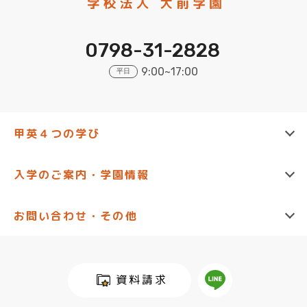
0798-31-2828
9:00~17:00
平日
甲英４つの学び
西宮甲英高等学院
入学のご案内・学園情報
猪名川甲英高等学院
中学生の方へ (進学)
お問い合わせ・その他
3dayコース
お知らせ
資料請求
資料請求
通信コース
各学園スケジュール
入試説明会への参加申し込み