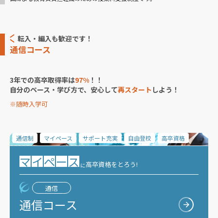
転入・編入も歓迎です！
通信コース
3年での高卒取得率は
97%
！！
自分のペース・学び方で、安心して
再スタート
しよう！
※随時入学可
通信制
マイペース
サポート充実
自由登校
高卒資格
マ
イ
ペ
ー
ス
高卒資格をとろう!
に
通信
通信コース