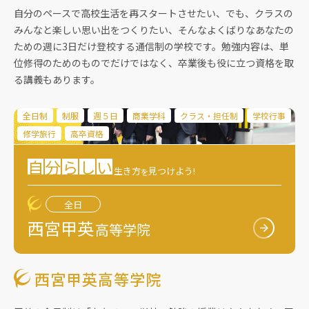
自分のペースで高校生活を再スタートさせたい、でも、クラスの
みんなと楽しい思い出をつくりたい、そんなよくばりなあなたの
ための週に3日だけ登校する通信制の学校です。勉強内容は、単
位修得のためのものでだけではなく、卒業後も役に立つ資格を取
る講義もあります。
全日制
制服
週５日
商業学科
クラス・担任制
学校行事
修学旅行
高卒資格
自
分
ら
し
い
生き方
見つけよう!
を
全日
西宮甲英
高等学院
西宮甲英高等学院