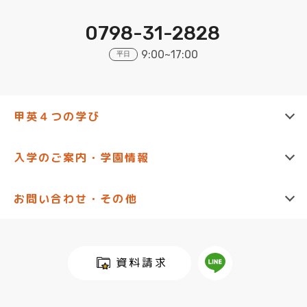
0798-31-2828
9:00~17:00
平日
甲英４つの学び
西宮甲英高等学院
入学のご案内・学園情報
猪名川甲英高等学院
中学生の方へ (進学)
お問い合わせ・その他
3dayコース
お知らせ
資料請求
資料請求
通信コース
各学園スケジュール
入試説明会への参加申し込み
高校生の方へ (転入・編入)