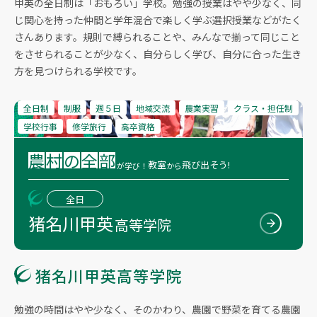
甲英の全日制は「おもろい」学校。勉強の授業はやや少なく、同
じ関心を持った仲間と学年混合で楽しく学ぶ選択授業などがたく
さんあります。規則で縛られることや、みんなで揃って同じこと
をさせられることが少なく、自分らしく学び、自分に合った生き
方を見つけられる学校です。
全日制
制服
週５日
地域交流
農業実習
クラス・担任制
学校行事
修学旅行
高卒資格
農
村
の
全
部
教室
飛び出そう!
が学び！
から
全日
猪名川甲英
高等学院
猪名川甲英高等学院
勉強の時間はやや少なく、そのかわり、農園で野菜を育てる農園