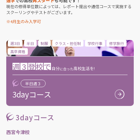
通学
での高校
再スタート
も可能です！
現在の修得単位数によっては、レポート提出や通信コースで実施する
スクーリングやテストがございます。
※4月生のみ入学可
週3日
半日
制服
クラス・担任制
学校行事
修学旅行
高卒資格
週
３
登
校
で
自分
高校生活を!
に合った
半日週３
3dayコース
3dayコース
西宮今津校