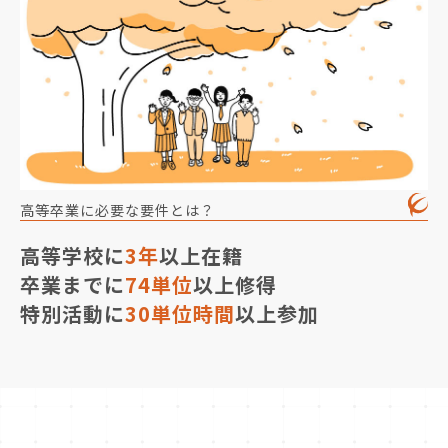
高等卒業に必要な要件とは？
高等学校に
3年
以上在籍
卒業までに
74単位
以上修得
特別活動に
30単位時間
以上参加